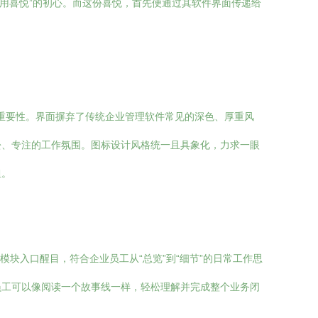
使用喜悦”的初心。而这份喜悦，首先便通过其软件界面传递给
的重要性。界面摒弃了传统企业管理软件常见的深色、厚重风
松、专注的工作氛围。图标设计风格统一且具象化，力求一眼
担。
能模块入口醒目，符合企业员工从“总览”到“细节”的日常工作思
员工可以像阅读一个故事线一样，轻松理解并完成整个业务闭