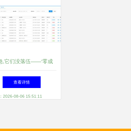
急,它们没落伍——‘零成
自铸神器【免费ERP可商
查看详情
用·开源帖】”！
26-08-06 15:51:11