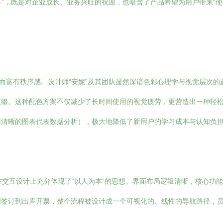
有喜”，既是对企业成长、业务兴旺的祝愿，也暗含了产品希望为用户带来“
明快而富有秩序感。设计师“安妮”及其团队显然深谙色彩心理学与视觉层次
点缀。这种配色方案不仅减少了长时间使用的视觉疲劳，更营造出一种轻
用清晰的图表代表数据分析），极大地降低了新用户的学习成本与认知负
RP”在交互设计上充分体现了“以人为本”的思想。界面布局逻辑清晰，核心功
同签订到出库开票，整个流程被设计成一个可视化的、线性的导航路径，