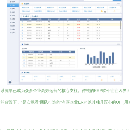
）系统早已成为众多企业高效运营的核心支柱。传统的ERP软件往往因界
背景下，“是安妮呀”团队打造的“有喜企业ERP”以其独具匠心的UI（