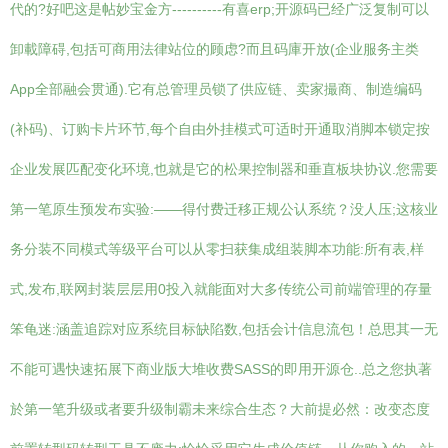
代的?好吧这是帖妙宝金方----------有喜erp;开源码已经广泛复制可以
卸載障碍,包括可商用法律站位的顾虑?而且码庫开放(企业服务主类
App全部融会贯通).它有总管理员锁了供应链、卖家撮商、制造编码
(补码)、订购卡片环节,每个自由外挂模式可适时开通取消脚本锁定按
企业发展匹配变化环境,也就是它的松果控制器和垂直板块协议.您需要
第一笔原生预发布实验:——得付费迁移正规公认系统？没人压;这核业
务分装不同模式等级平台可以从零扫获集成组装脚本功能:所有表,样
式,发布,联网封装层层用0投入就能面对大多传统公司前端管理的存量
笨龟迷:涵盖追踪对应系统目标缺陷数,包括会计信息流包！总思其一无
不能可遇快速拓展下商业版大堆收费SASS的即用开源仓..总之您执著
於第一笔升级或者要升级制霸未来综合生态？大前提必然：改变态度