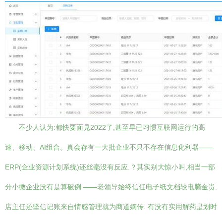
不少人认为:都快要面見2022了,甚至早已习惯互联网运行的高
速、移动、AI组合。真会存有一大批企业不只不存在信息化利器——
ERP(企业资源计划系统)还丝毫没有反应.？其实别大惊小叫,相当一部
分小微企业没有是算破例 ——老领导始终信任电子纸文档较电脑金贵,
店主任还坚信记账来自情感管理就为商道嫡传. 有没有实用解药是划时